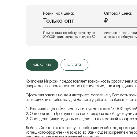
Розничная цена:
Оптовая цена:
Только опт
₽
При заказе на общую сумму от
Автоматически пр
20 000₽ применяется скидка 5%
заказе на общую су
Как купить
Оплата
Компания Миррэй предоставляет возможность оформления з
флористов полного спектра как физическим, так и юридиче
Оформляя заказ в нашем интернет-магазине, у Вас есть возм
зависимости от объема. Для Вашего удобства на большинство
Розничная цена (минимальная сумма заказа 15 000 рублей,
Оптовая цена (доступна на всех товарах на общую сумму з
Спеццена (индивидуальная цена на конкретный товар за з
Добавляйте товар в корзину в необходимом объеме, проходит
успешного оформления заказа за Вами будет закреплен пер