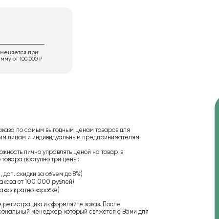
именяется при
мму от 100 000 ₽
аказа по самым выгодным ценам товаров для
ским лицам и индивидуальным предпринимателям.
ожность лично управлять ценой на товар, в
 товара доступно три цены:
 доп. скидки за объем до 8%)
аказа от 100 000 рублей)
аказ кратно коробке)
е регистрацию и оформляйте заказ. После
сональный менеджер, который свяжется с Вами для