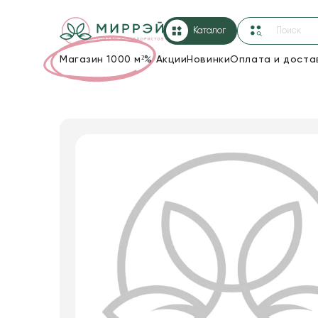
Каталог
Магазин 1000 м²
%
Акции
Новинки
Оплата и доста
Упаковка для цветов и подарков
Новогодние украшения
Корзины и плетеные изделия
Коробки для цветов
Декор для дома
Лента
Товары для флористов
Пакеты для цветов и подарков