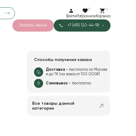
0
0
Войти
Избранное
Корзина
Заказать звонок
+7 (495) 120-44-98
арков
776
0
43
Тишью
Способы получения заказа
Доставка
– бесплатно по Москве
и до ТК (на заказ от 100 000₽)
1
Бархат
Самовывоз
— бесплатно
Все товары данной
категории