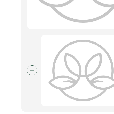
Искусственные цветы и растения
Декоративные вазы, кашпо
Фоамиран
Свечи
Игрушки мягкие
Изделия из металла
Сухоцветы