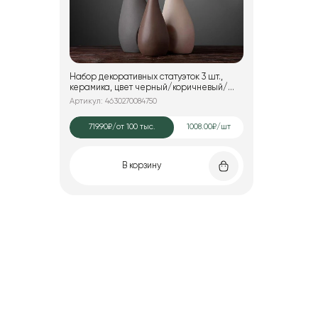
Набор декоративных статуэток 3 шт.,
керамика, цвет черный/коричневый/
розовый, 25*7; 25*7; 15*6 см.
Артикул: 4630270084750
719.90₽
/от 100 тыс.
1008.00₽/шт
В корзину