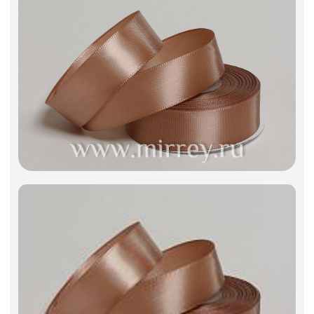
Фоамиран
Свечи
Игрушки мягкие
Изделия из металла
Сухоцветы