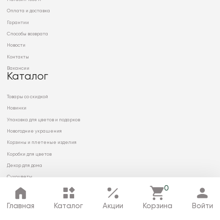
Оплата и доставка
Гарантии
Способы возврата
Новости
Контакты
Вакансии
Каталог
Товары со скидкой
Новинки
Упаковка для цветов и подарков
Новогодние украшения
Корзины и плетеные изделия
Коробки для цветов
Декор для дома
Сухоцветы
0
Главная
Каталог
Акции
Корзина
Войти
© 2026 ООО «МИРРЭЙ»
Политика в отношении обработки