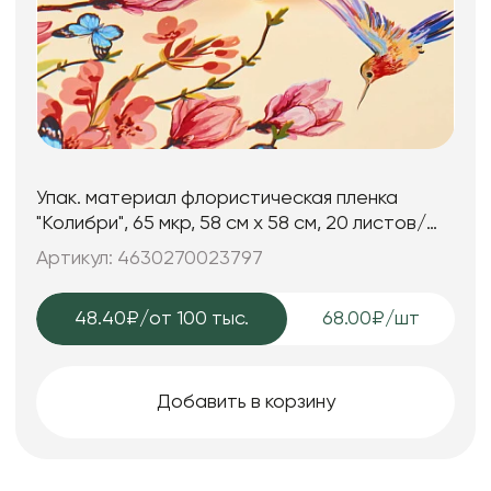
Упак. материал флористическая пленка
"Колибри", 65 мкр, 58 см х 58 cм, 20 листов/
упак., шампань
Артикул: 4630270023797
48.40₽
/от 100 тыс.
68.00₽/шт
Добавить в корзину