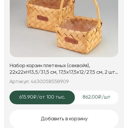
Набор корзин плетеных (секвойя),
22х22хН13,5/31,5 см, 17,5х17,5х12/27,5 см, 2 шт.,
натуральный
Артикул: 4630058558909
615.90₽
/от 100 тыс.
862.00₽/шт
Добавить в корзину