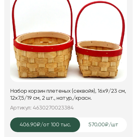
Набор корзин плетеных (секвойя), 16x9/23 см,
12x7,5/19 см, 2 шт., натур,/красн.
Артикул: 4630270023384
406.90₽
/от 100 тыс.
570.00₽/шт