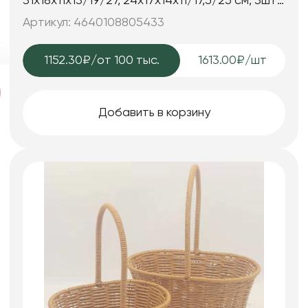
31х18х11х13/19/27, 24х17х14х11/17,5/25 см, 3шт,
натур.
Артикул: 4640108805433
1152.30₽
/от 100 тыс.
1613.00₽/шт
Добавить в корзину