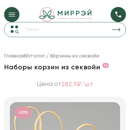
Упаковка для ц
Упаковка для цветов и подарков
Новогодние украшения
Бумага
48
Корзины и плетеные изделия
Главная
Каталог
...
Корзины из секвойи
Коробки для цветов
Пленка
18
Наборы корзин из секвойи
58
Декор для дома
прозрачная
Лента
Цена от
282.9₽/шт
Товары для флористов
Пакеты для цветов и подарков
Искусственные цветы и растения
-20%
Декоративные вазы, кашпо