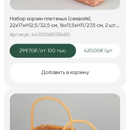
Набор корзин плетеных (секвойя),
22х17хH12,5/32,5 см, 16х11,5хH11/27,5 см, 2 шт.,
розовый
Артикул: 4630058558480
299.70₽
/от 100 тыс.
420.00₽/шт
Добавить в корзину