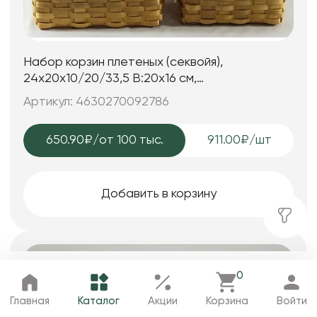
Набор корзин плетеных (секвойя),
24x20x10/20/33,5 B:20x16 см,
20x15x9/16/28,5 B:16x11 см, 2 шт., натур.
Артикул: 4630270092786
650.90₽
/от 100 тыс.
911.00₽/шт
Добавить в корзину
-20%
0
Главная
Каталог
Избранное
Корзина
Профиль
Главная
Каталог
Акции
Корзина
Войти