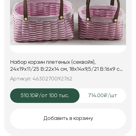
Набор корзин плетеных (секвойя),
24x19x11/25 B:22x14 см, 18x14x9,5/21 B:16x9 см,
2 шт., св.розовый
Артикул: 4630270092762
510.10₽
/от 100 тыс.
714.00₽/шт
Добавить в корзину