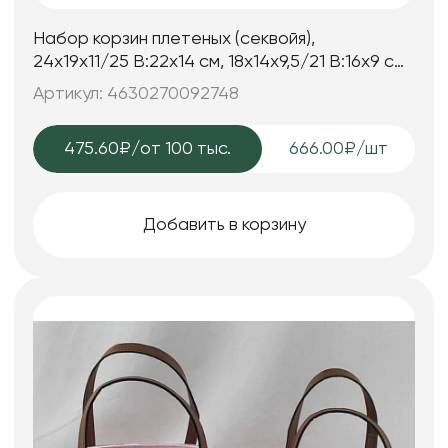
Набор корзин плетеных (секвойя),
24x19x11/25 B:22x14 см, 18x14x9,5/21 B:16x9 см,
2 шт., натур.
Артикул: 4630270092748
475.60₽
/от 100 тыс.
666.00₽/шт
Добавить в корзину