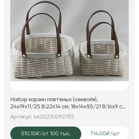
Набор корзин плетеных (секвойя),
24x19x11/25 B:22x14 см, 18x14x9,5/21 B:16x9 см,
2 шт., белый
Артикул: 4630270092755
510.10₽
/от 100 тыс.
714.00₽/шт