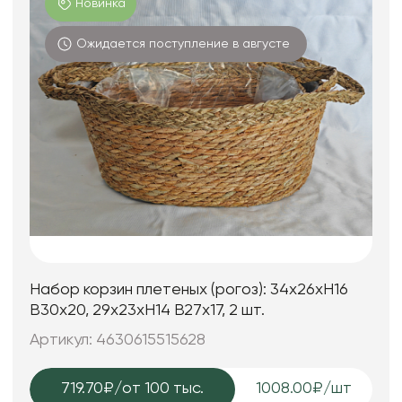
Новинка
Ожидается поступление в августе
Набор корзин плетеных (рогоз): 34x26xH16
B30x20, 29x23xH14 B27x17, 2 шт.
Артикул: 4630615515628
719.70₽
/от 100 тыс.
1008.00₽/шт