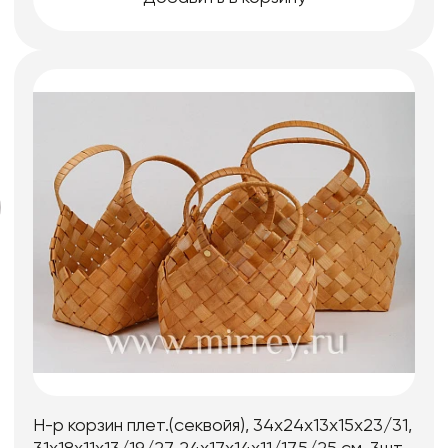
Н-р корзин плет.(секвойя), 34х24х13х15х23/31,