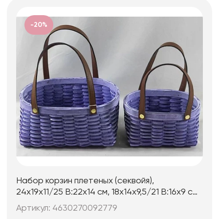
-20%
Набор корзин плетеных (секвойя),
24x19x11/25 B:22x14 см, 18x14x9,5/21 B:16x9 см,
2 шт., сиреневый
Артикул: 4630270092779