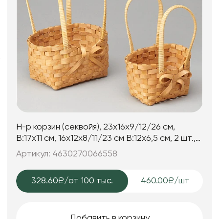
Фоамиран
Свечи
Игрушки мягкие
Изделия из металла
Сухоцветы
Н-р корзин (секвойя), 23x16x9/12/26 см,
B:17x11 см, 16x12x8/11/23 см B:12x6,5 см, 2 шт.,
натуральный
Артикул: 4630270066558
328.60₽
/от 100 тыс.
460.00₽/шт
Добавить в корзину