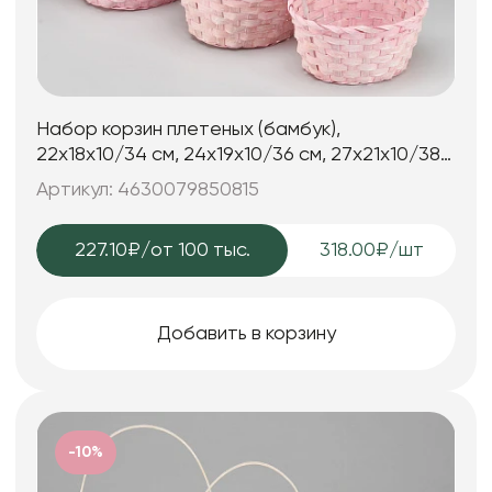
Набор корзин плетеных (бамбук),
22х18х10/34 см, 24х19х10/36 см, 27х21х10/38
см, 3 шт., светло-роз.
Артикул: 4630079850815
227.10₽
/от 100 тыс.
318.00₽/шт
Добавить в корзину
-10%