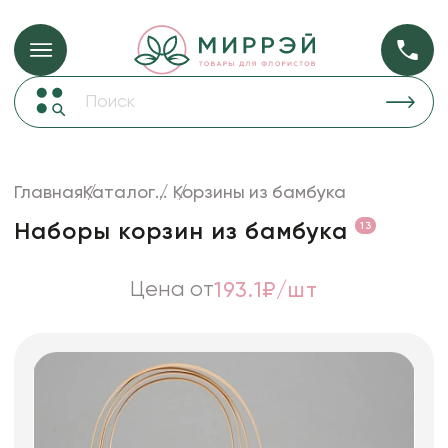
Упаковка для ц
Упаковка для цветов и подарков
Новогодние украшения
Бумага
48
Корзины и плетеные изделия
Главная
Каталог
...
Корзины из бамбука
Коробки для цветов
Пленка
18
Наборы корзин из бамбука
13
Декор для дома
прозрачная
Лента
Цена от
193.1₽/шт
Товары для флористов
Пакеты для цветов и подарков
Искусственные цветы и растения
Декоративные вазы, кашпо