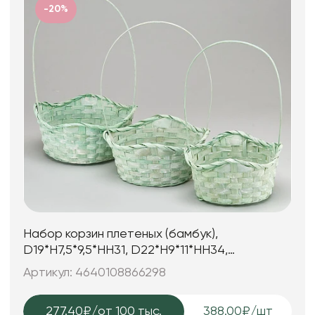
-20%
Набор корзин плетеных (бамбук),
D19*H7,5*9,5*HH31, D22*H9*11*HH34,
D24*H9*11,5*HH35, 3 шт. св.зелен
Артикул: 4640108866298
277.40₽
/от 100 тыс.
388.00₽/шт