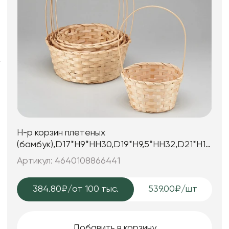
Фоамиран
Свечи
Игрушки мягкие
Изделия из металла
Сухоцветы
Н-р корзин плетеных
(бамбук),D17*H9*HH30,D19*H9,5*HH32,D21*H10*HH
шт.н
Артикул: 4640108866441
384.80₽
/от 100 тыс.
539.00₽/шт
Добавить в корзину