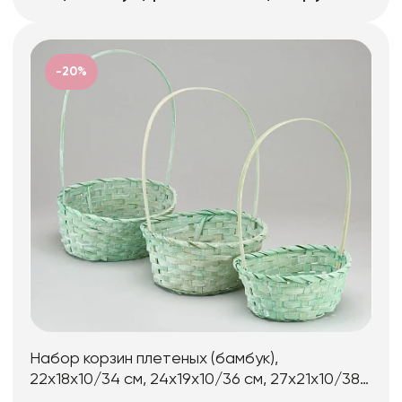
-20%
Набор корзин плетеных (бамбук),
22х18х10/34 см, 24х19х10/36 см, 27х21х10/38
см, 3 шт., светло-зел.