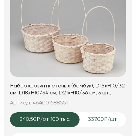
Набор корзин плетеных (бамбук), D16xH10/32
см, D18xH10/34 см, D21xH10/36 см, 3 шт.,
белый
Артикул: 4640015885511
240.50₽
/от 100 тыс.
337.00₽/шт