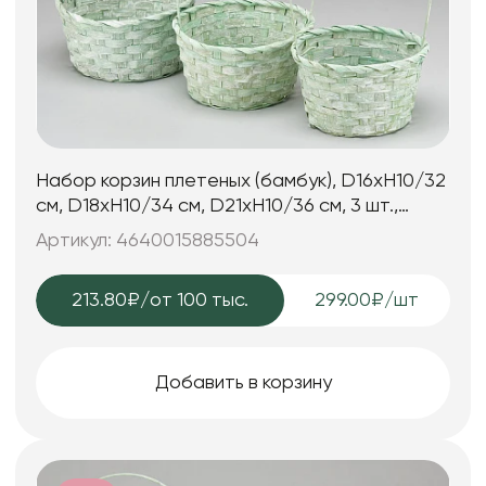
Набор корзин плетеных (бамбук), D16xH10/32
см, D18xH10/34 см, D21xH10/36 см, 3 шт.,
светло-зеленый
Артикул: 4640015885504
213.80₽
/от 100 тыс.
299.00₽/шт
Добавить в корзину