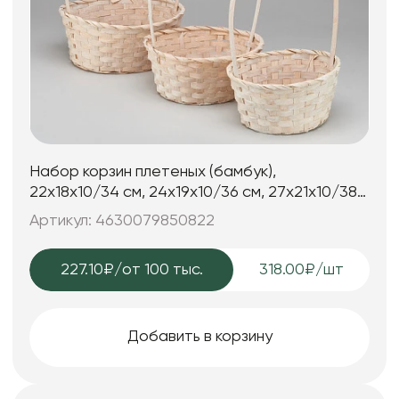
Набор корзин плетеных (бамбук),
22х18х10/34 см, 24х19х10/36 см, 27х21х10/38
см, 3 шт., белый
Артикул: 4630079850822
227.10₽
/от 100 тыс.
318.00₽/шт
Добавить в корзину