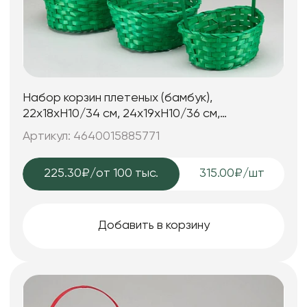
Набор корзин плетеных (бамбук),
22х18xH10/34 см, 24х19xH10/36 см,
27х21xH10/38 см, 3 шт., зеленый
Артикул: 4640015885771
225.30₽
/от 100 тыс.
315.00₽/шт
Добавить в корзину