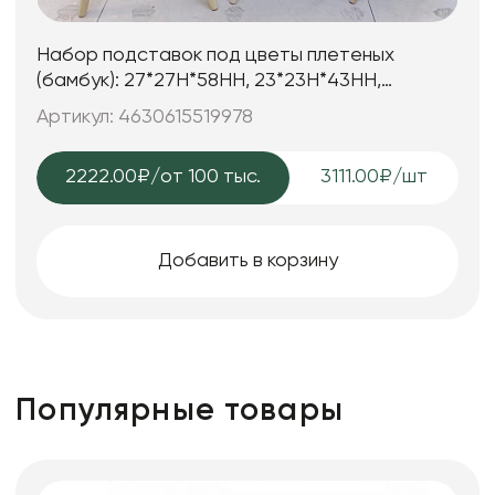
Набор подставок под цветы плетеных
(бамбук): 27*27H*58HH, 23*23H*43HH,
20*20H*34HH, 3 шт., натур.
Артикул: 4630615519978
2222.00₽
/от 100 тыс.
3111.00₽/шт
Добавить в корзину
Популярные товары