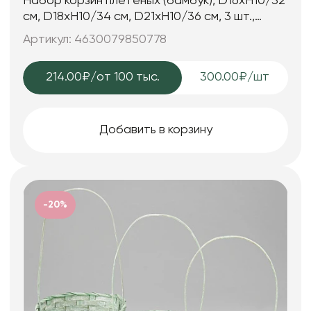
Набор корзин плетеных (бамбук), D16xH10/32
см, D18xH10/34 см, D21xH10/36 см, 3 шт.,
натуральный
Артикул: 4630079850778
214.00₽
/от 100 тыс.
300.00₽/шт
Добавить в корзину
-20%