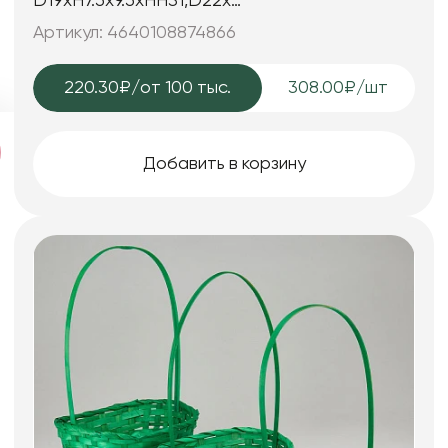
D19хH7.5х9.5хHH31,D22х
H9х11хHH34,D24хH9х11.5хHH35, 3 шт. натур/
Артикул: 4640108874866
персик
220.30₽
/от 100 тыс.
308.00₽/шт
Добавить в корзину