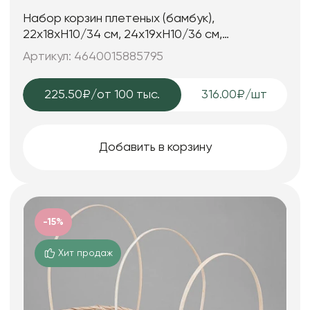
Набор корзин плетеных (бамбук),
22х18xH10/34 см, 24х19xH10/36 см,
27х21xH10/38 см, 3 шт., розовый
Артикул: 4640015885795
225.50₽
/от 100 тыс.
316.00₽/шт
Добавить в корзину
-15%
Хит продаж