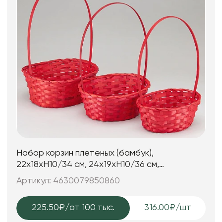
Набор корзин плетеных (бамбук),
22х18xH10/34 см, 24х19xH10/36 см,
27х21xH10/38 см, 3 шт., красный
Артикул: 4630079850860
225.50₽
/от 100 тыс.
316.00₽/шт