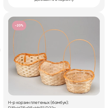
-20%
Н-р корзин плетеных (бамбук):