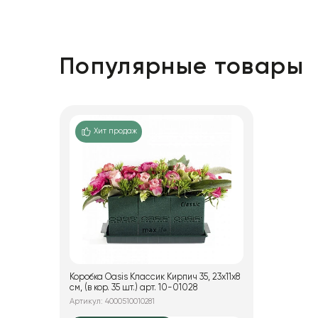
Краспедия
Рисовый цветок (Диосми)
Тростник
Хлопок
Популярные товары
Сухоцветы в ассортименте
Эвкалипт
Хит продаж
Коробка Oasis Классик Кирпич 35, 23x11x8
см, (в кор. 35 шт.) арт. 10-01028
Артикул: 4000510010281