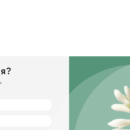
ия?
м