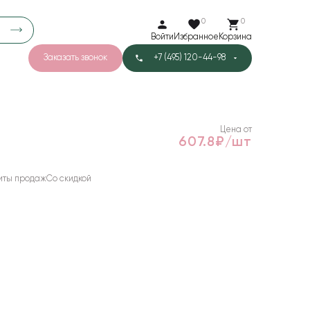
0
0
Войти
Избранное
Корзина
Заказать звонок
+7 (495) 120-44-98
арков
776
0
43
Тишью
Цена от
607.8₽/шт
иты продаж
Со скидкой
1
Бархат