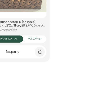
ашпо плетеных (секвойя),
 см, 32*27/11 см, 28*23/10,5 см, 3
ричневый
 4630270092861
80₽
/от 100 тыс.
901.00₽/шт
В корзину