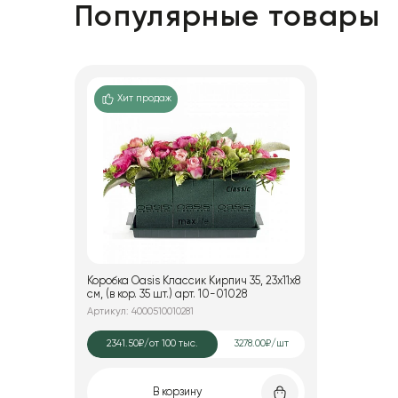
Хлопок
Популярные товары
Сухоцветы в ассортименте
Эвкалипт
Хит продаж
Коробка Oasis Классик Кирпич 35, 23x11x8
см, (в кор. 35 шт.) арт. 10-01028
Артикул: 4000510010281
2341.50₽
/от 100 тыс.
3278.00₽/шт
В корзину