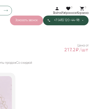
0
0
Войти
Избранное
Корзина
Заказать звонок
+7 (495) 120-44-98
арков
776
0
43
Тишью
Цена от
217.2₽/шт
иты продаж
Со скидкой
1
Бархат