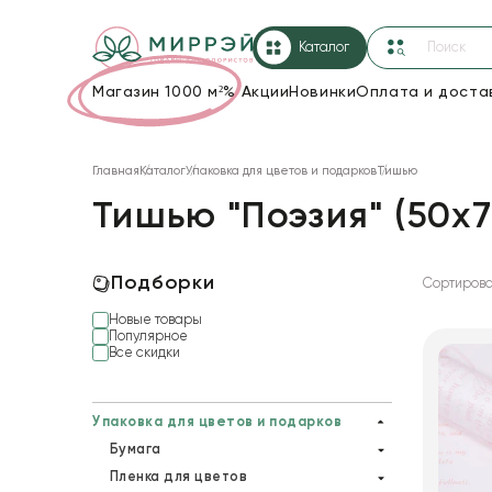
Каталог
Магазин 1000 м²
%
Акции
Новинки
Оплата и доста
Упаковка для цветов и подарков
Главная
Каталог
Упаковка для цветов и подарков
Тишью
Новогодние украшения
Тишью "Поэзия" (50x7
Корзины и плетеные изделия
Коробки для цветов
Подборки
Сортирова
Новые товары
Декор для дома
Популярное
Все скидки
Лента
Товары для флористов
Упаковка для цветов и подарков
Бумага
Пакеты для цветов и подарков
Пленка для цветов
Гофрированная бумага