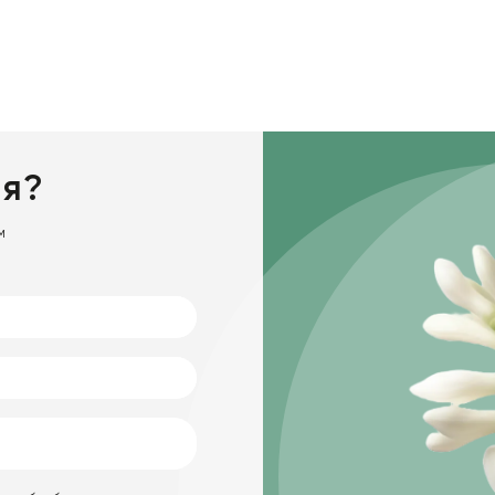
ия?
м