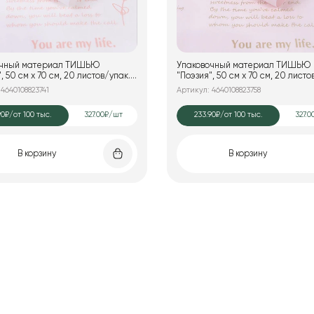
очный материал ТИШЬЮ
Упаковочный материал ТИШЬЮ
упак.,
"Поэзия", 50 см х 70 см, 20 листов/упак.,
 с белым
розовый с золотым
4640108823741
Артикул: 4640108823758
90₽
/от 100 тыс.
327.00₽/шт
233.90₽
/от 100 тыс.
327.0
В корзину
В корзину