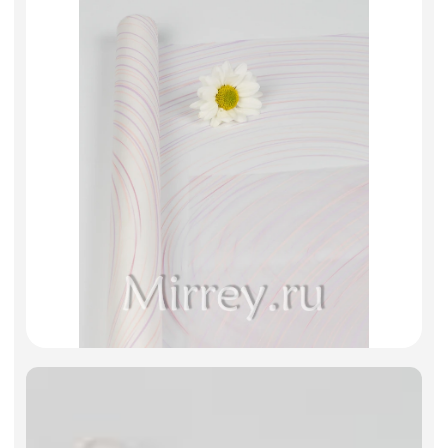
Фоамиран
Свечи
Игрушки мягкие
Изделия из металла
Сухоцветы