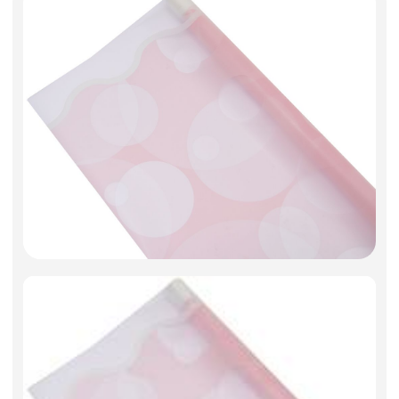
Искусственные цветы и растения
Декоративные вазы, кашпо
Фоамиран
Свечи
Игрушки мягкие
Изделия из металла