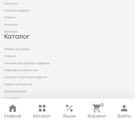
Гарантии
Способы возврата
Новости
Контакты
Вакансии
Каталог
Товары со скидкой
Новинки
Упаковка для цветов и подарков
Новогодние украшения
Корзины и плетеные изделия
Коробки для цветов
Декор для дома
Сухоцветы
0
Главная
Каталог
Акции
Корзина
Войти
© 2026 ООО «МИРРЭЙ»
Политика в отношении обработки
персональных данных