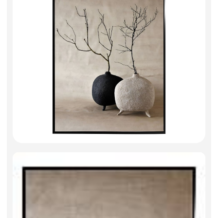
Фоамиран
Свечи
Игрушки мягкие
Изделия из металла
Сухоцветы