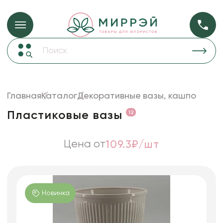
Упаковка для ц
Упаковка для цветов и подарков
Новогодние украшения
Бумага
48
Корзины и плетеные изделия
Главная
Каталог
Декоративные вазы, кашпо
Коробки для цветов
Пленка
18
Пластиковые вазы
12
Декор для дома
прозрачная
Лента
Цена от
109.3₽/шт
Товары для флористов
Пакеты для цветов и подарков
Искусственные цветы и растения
Новинка
Декоративные вазы, кашпо