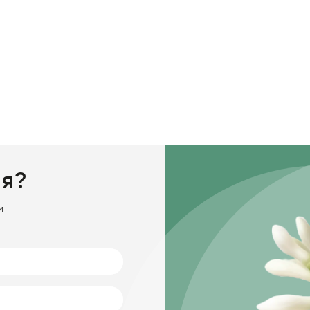
ия?
м