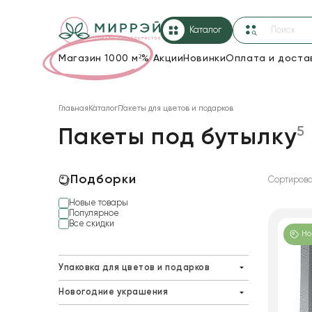
Каталог
Магазин 1000 м²
%
Акции
Новинки
Оплата и доста
Упаковка для цветов и подарков
Главная
Каталог
Пакеты для цветов и подарков
Новогодние украшения
5
Пакеты под бутылку
Корзины и плетеные изделия
Коробки для цветов
Подборки
Сортирова
Новые товары
Декор для дома
Популярное
Все скидки
Лента
Но
Товары для флористов
Упаковка для цветов и подарков
Бумага
Пакеты для цветов и подарков
Новогодние украшения
Пленка для цветов
Гофрированная бумага
Елочные игрушки