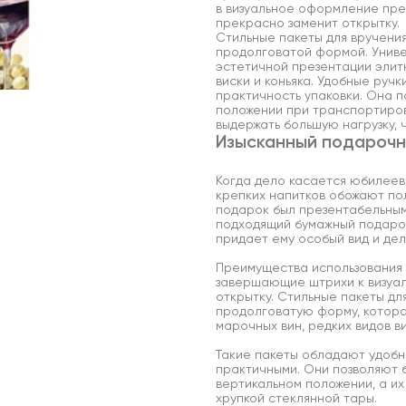
в визуальное оформление пре
прекрасно заменит открытку.
Стильные пакеты для вручени
продолговатой формой. Униве
эстетичной презентации элит
виски и коньяка. Удобные руч
практичность упаковки. Она п
положении при транспортиров
выдержать большую нагрузку, 
Изысканный подарочн
Когда дело касается юбилеев,
крепких напитков обожают пол
подарок был презентабельным
подходящий бумажный подароч
придает ему особый вид и де
Преимущества использования 
завершающие штрихи к визуа
открытку. Стильные пакеты дл
продолговатую форму, котора
марочных вин, редких видов ви
Такие пакеты обладают удобн
практичными. Они позволяют 
вертикальном положении, а и
хрупкой стеклянной тары.