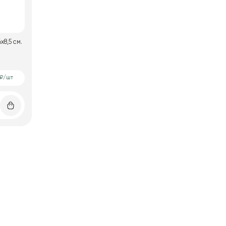
х8,5 см.
0₽/шт