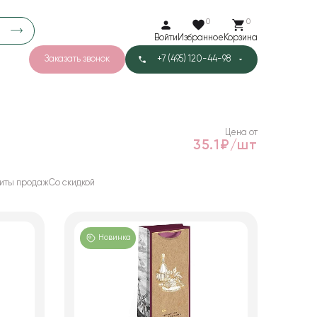
0
0
Войти
Избранное
Корзина
Заказать звонок
+7 (495) 120-44-98
арков
776
0
43
Тишью
Цена от
35.1₽/шт
иты продаж
Со скидкой
1
Бархат
Новинка