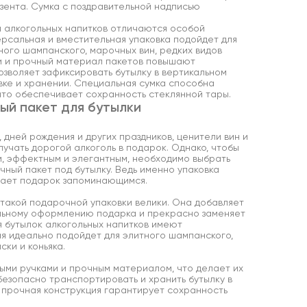
зента. Сумка с поздравительной надписью
я алкогольных напитков отличаются особой
рсальная и вместительная упаковка подойдет для
ного шампанского, марочных вин, редких видов
ки и прочный материал пакетов повышают
озволяет зафиксировать бутылку в вертикальном
ке и хранении. Специальная сумка способна
что обеспечивает сохранность стеклянной тары.
ый пакет для бутылки
 дней рождения и других праздников, ценители вин и
учать дорогой алкоголь в подарок. Однако, чтобы
, эффектным и элегантным, необходимо выбрать
ный пакет под бутылку. Ведь именно упаковка
лает подарок запоминающимся.
такой подарочной упаковки велики. Она добавляет
льному оформлению подарка и прекрасно заменяет
я бутылок алкогольных напитков имеют
я идеально подойдет для элитного шампанского,
ски и коньяка.
ыми ручками и прочным материалом, что делает их
безопасно транспортировать и хранить бутылку в
х прочная конструкция гарантирует сохранность