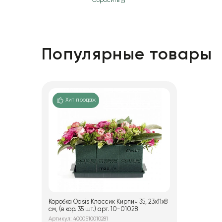
Сбросить
Краспедия
Рисовый цветок (Диосми)
Тростник
Хлопок
Популярные товары
Сухоцветы в ассортименте
Эвкалипт
Хит продаж
Коробка Oasis Классик Кирпич 35, 23x11x8
см, (в кор. 35 шт.) арт. 10-01028
Артикул: 4000510010281