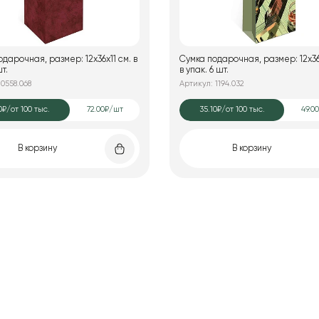
дарочная, размер: 12х36х11 см. в
Сумка подарочная, размер: 12х36
шт.
в упак. 6 шт.
 0558.068
Артикул: 1194.032
0₽
/от 100 тыс.
72.00₽/шт
35.10₽
/от 100 тыс.
49.0
В корзину
В корзину