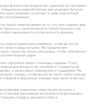
ов для флористов предлагает широкий ассортимент
, специально разработанных для упаковки бутылок
Вся наша упаковка сочетает в себе элегантный
во использования.
в наших пакетов является то, что они создают вид
ет красоту и оригинальность самой бутылки и ее
особую изысканность и элегантность вашему
ны пакеты различных размеров, чтобы вы могли
для любого вида бутылок. Мы предлагаем
ации, такие как ленты или шнуры, чтобы обеспечить
дополнительный шарм.
бно оформить заказ с помощью корзины. У нас
оваров для флористов, начиная от подарочной
аковки, и заканчивая сувенирами и подарками. Мы
ровать товары, чтобы вы могли легко найти нужный
я товаров в избранное поможет вам легко и быстро
знообразие различных пакетов для бутылок с
ать отличным рекламным инструментом для вашего
т вашему подарку деловой стиль и