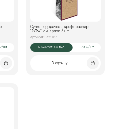
р:
Сумка подарочная, крафт, размер:
12х36х11 см. в упак. 6 шт.
Артикул: 0398.687
0₽/шт
40.40₽
/от 100 тыс.
57.00₽/шт
В корзину