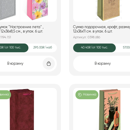
умок "Настроение лета" ,
Сумка подарочная, крафт, разме
12х36х8,5 см., в упак. 6 шт.
12х36х11 см. в упак. 6 шт.
1194.151
Артикул: 0398.686
50₽
/от 100 тыс.
295.00₽/наб
40.40₽
/от 100 тыс.
57.0
В корзину
В корзину
винка
Новинка