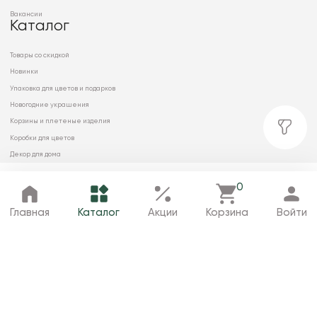
Вакансии
Каталог
Товары со скидкой
Новинки
Упаковка для цветов и подарков
Новогодние украшения
Корзины и плетеные изделия
Коробки для цветов
Декор для дома
Сухоцветы
0
Главная
Каталог
Избранное
Корзина
Профиль
Главная
Каталог
Акции
Корзина
Войти
© 2026 ООО «МИРРЭЙ»
Политика в отношении обработки
персональных данных
Карта сайта