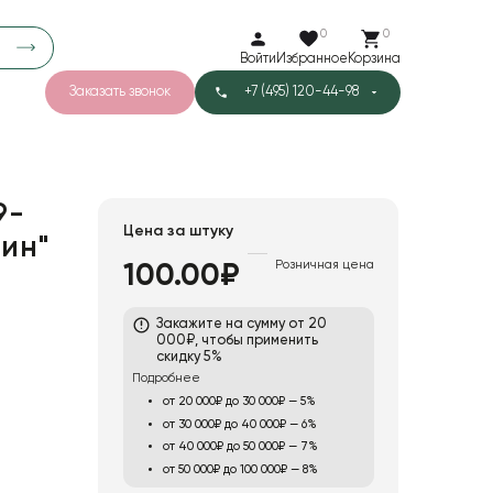
0
0
Войти
Избранное
Корзина
Заказать звонок
+7 (495) 120-44-98
арков
780
4
42
Тишью
9-
Цена за штуку
кин"
Розничная цена
100.00₽
1
Бархат
Закажите на сумму от 20
000₽, чтобы применить
скидку 5%
Подробнее
от 20 000₽ до 30 000₽ — 5%
от 30 000₽ до 40 000₽ — 6%
от 40 000₽ до 50 000₽ — 7%
от 50 000₽ до 100 000₽ — 8%