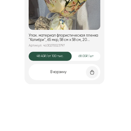
Упак. материал флористическая пленка
"Колибри", 65 мкр, 58 см х 58 cм, 20
листов/упак., шампань
Артикул: 4630270023797
48.40₽
/от 100 тыс.
68.00₽/шт
В корзину