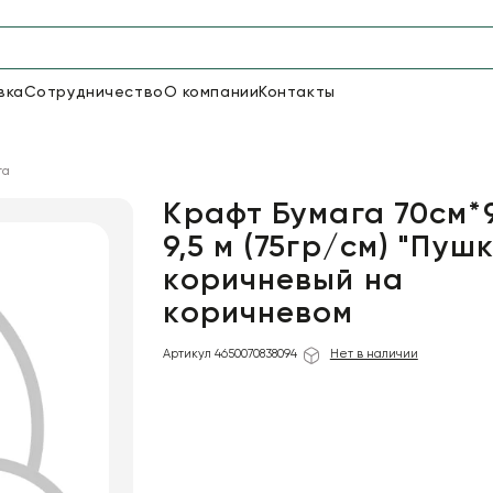
вка
Сотрудничество
О компании
Контакты
Упаковка для цветов и под
га
48
66
Бумага
Пленка для цветов
Крафт Бумага 70см*
9,5 м (75гр/см) "Пуш
коричневый на
18
Пленка
7
Сетка
прозрачная
коричневом
Артикул 4650070838094
Нет в наличии