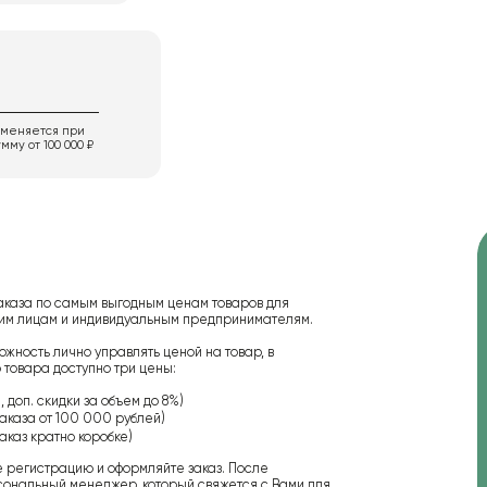
именяется при
мму от 100 000 ₽
аказа по самым выгодным ценам товаров для
ским лицам и индивидуальным предпринимателям.
ожность лично управлять ценой на товар, в
 товара доступно три цены:
 доп. скидки за объем до 8%)
аказа от 100 000 рублей)
аказ кратно коробке)
е регистрацию и оформляйте заказ. После
сональный менеджер, который свяжется с Вами для