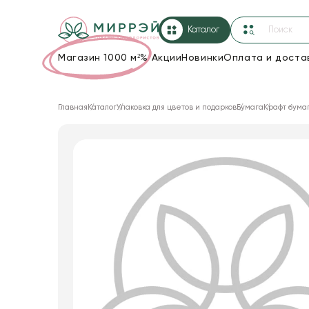
Каталог
Магазин 1000 м²
%
Акции
Новинки
Оплата и доста
Упаковка для цветов и подарков
Главная
Каталог
Упаковка для цветов и подарков
Бумага
Крафт бума
Новогодние украшения
Корзины и плетеные изделия
Коробки для цветов
Декор для дома
Сухоцветы
Лента
Товары для флористов