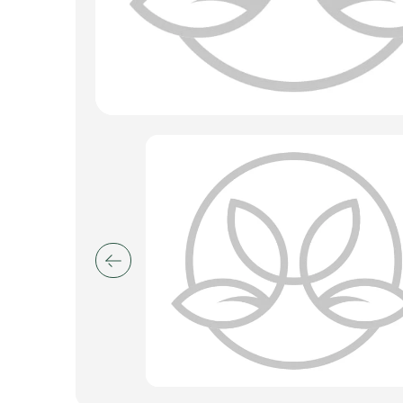
Пакеты для цветов и подарков
Изделия из металла
Искусственные цветы и растения
Декоративные вазы, кашпо
Фоамиран
Свечи
Игрушки мягкие
Изделия из металла