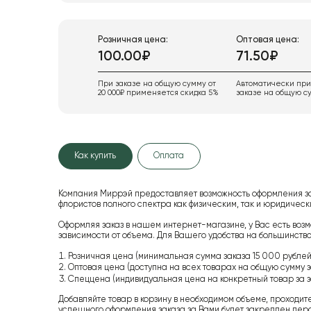
Розничная цена:
Оптовая цена:
100.00₽
71.50₽
При заказе на общую сумму от
Автоматически пр
20 000₽ применяется скидка 5%
заказе на общую су
Как купить
Оплата
Компания Миррэй предоставляет возможность оформления з
флористов полного спектра как физическим, так и юридиче
Оформляя заказ в нашем интернет-магазине, у Вас есть возм
зависимости от объема. Для Вашего удобства на большинство
Розничная цена (минимальная сумма заказа 15 000 рублей,
Оптовая цена (доступна на всех товарах на общую сумму з
Спеццена (индивидуальная цена на конкретный товар за з
Добавляйте товар в корзину в необходимом объеме, проходит
успешного оформления заказа за Вами будет закреплен пер