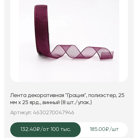
Лента декоративная "Грация", полиэстер, 25
мм х 25 ярд., винный (8 шт./упак.)
Артикул: 4630270047946
132.40₽
/от 100 тыс.
185.00₽/шт