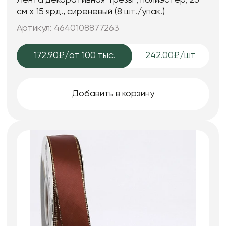
Лента декоративная "Грёзы", полиэстер, 25
см х 15 ярд., сиреневый (8 шт./упак.)
Артикул: 4640108877263
172.90₽
/от 100 тыс.
242.00₽/шт
Добавить в корзину