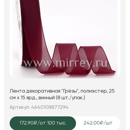
Лента декоративная "Грёзы", полиэстер, 25
см х 15 ярд., винный (8 шт./упак.)
Артикул: 4640108877294
172.90₽
/от 100 тыс.
242.00₽/шт