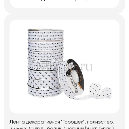
Лента декоративная "Горошек", полиэстер,
25 мм х 30 ярд., белый / черный (8 шт./упак.)