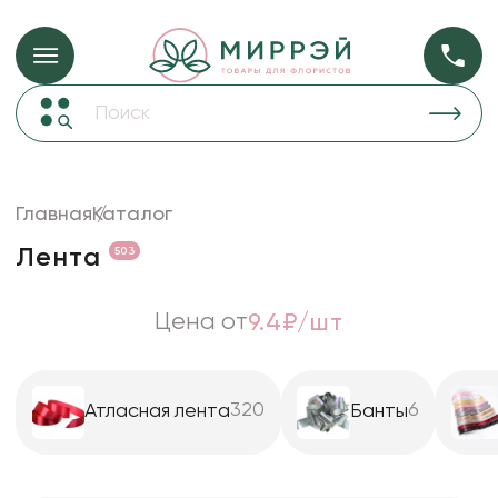
Упаковка для ц
Упаковка для цветов и подарков
Новогодние украшения
Бумага
48
Корзины и плетеные изделия
Главная
Каталог
Коробки для цветов
Пленка
18
Лента
503
Декор для дома
прозрачная
Сухоцветы
Цена от
9.4₽/шт
Лента
Товары для флористов
320
6
Атласная лента
Банты
Пакеты для цветов и подарков
Изделия из металла