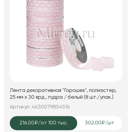
Лента декоративная "Горошек", полиэстер,
25 мм х 30 ярд., пудра / белый (8 шт./упак.)
Артикул: 4630079854516
216.00₽
/от 100 тыс.
302.00₽/шт