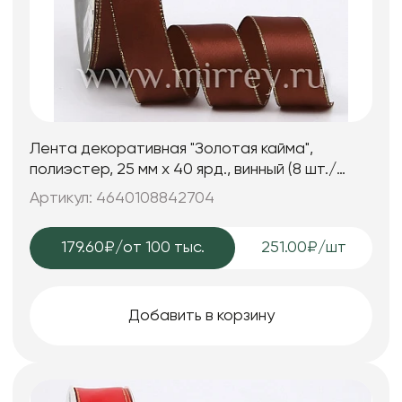
Лента декоративная "Золотая кайма",
полиэстер, 25 мм х 40 ярд., винный (8 шт./
упак.)
Артикул: 4640108842704
179.60₽
/от 100 тыс.
251.00₽/шт
Добавить в корзину