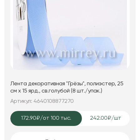
Лента декоративная "Грёзы", полиэстер, 25
см х 15 ярд., св.голубой (8 шт./упак.)
Артикул: 4640108877270
172.90₽
/от 100 тыс.
242.00₽/шт