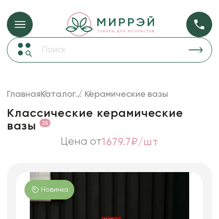
Упаковка для ц
Упаковка для цветов и подарков
Новогодние украшения
Бумага
48
Корзины и плетеные изделия
Главная
Каталог
...
Керамические вазы
Коробки для цветов
Пленка
18
Классические керамические
Декор для дома
прозрачная
вазы
35
Сухоцветы
Цена от
1679.7₽/шт
Лента
Товары для флористов
Пакеты для цветов и подарков
Новинка
Изделия из металла