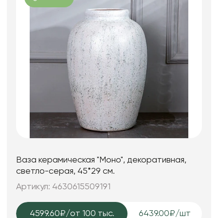
Ваза керамическая "Моно", декоративная,
светло-серая, 45*29 см.
Артикул: 4630615509191
4599.60₽
/от 100 тыс.
6439.00₽/шт