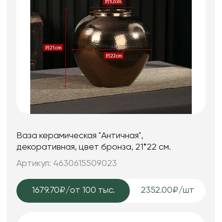
Искусственные цветы и растения
Декоративные вазы, кашпо
Фоамиран
Свечи
Игрушки мягкие
Ваза керамическая "Античная",
декоративная, цвет бронза, 21*22 см.
Артикул: 4630615509023
1679.70₽
/от 100 тыс.
2352.00₽/шт